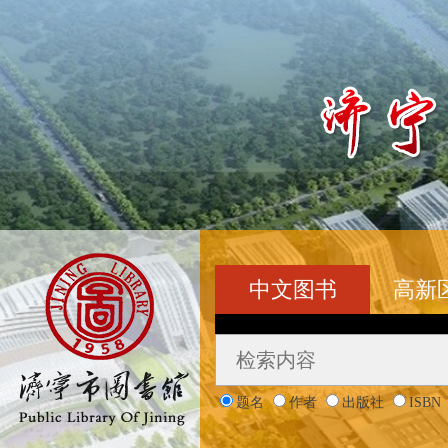
中文图书
高新
题名
作者
出版社
ISBN