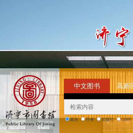
中文图书
高新
题名
作者
出版社
ISBN