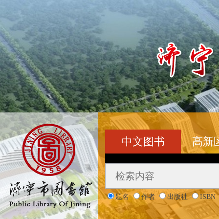
中文图书
高新
题名
作者
出版社
ISBN