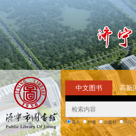
中文图书
高新
题名
作者
出版社
ISBN