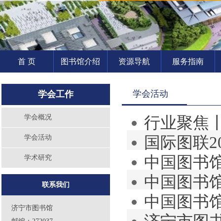
首 页
图书馆介绍
资源导航
服务指南
学会活动
学会工作
学会概况
行业聚焦
国际图联2
学会活动
馆、全民阅
中国图书
学术研究
中国图书馆
合·创新：
联系我们
中国图书
济宁市图书馆