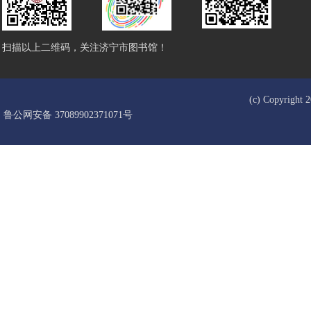
扫描以上二维码，关注济宁市图书馆！
(c) Copyrigh
鲁公网安备 37089902371071号