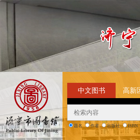
中文图书
高新
题名
作者
出版社
ISBN