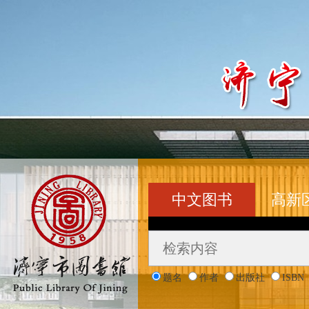
中文图书
高新
题名
作者
出版社
ISBN