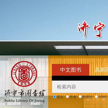
中文图书
高新
题名
作者
出版社
ISBN