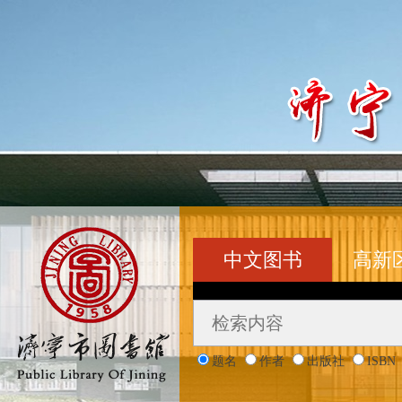
中文图书
高新
题名
作者
出版社
ISBN