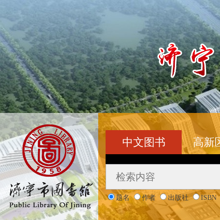
中文图书
高新
题名
作者
出版社
ISBN