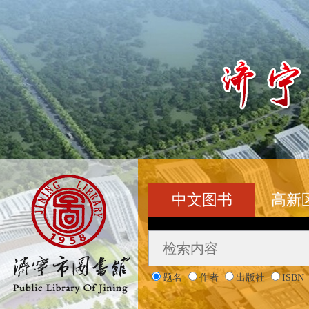
中文图书
高新
题名
作者
出版社
ISBN