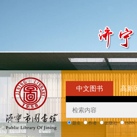
中文图书
高新
题名
作者
出版社
ISBN