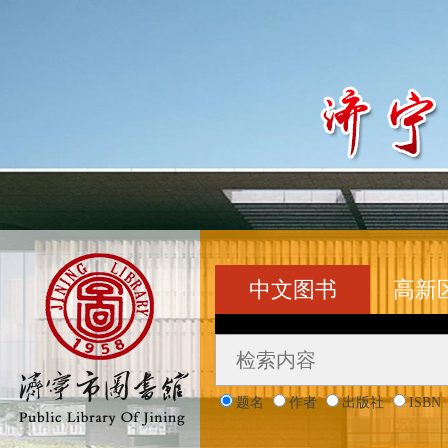
中文图书
高新
题名
作者
出版社
ISBN